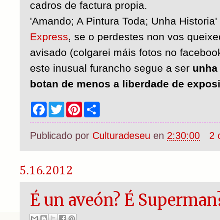
cadros de factura propia.
'Amando; A Pintura Toda; Unha Historia'
Express
, se o perdestes non vos queixe
avisado (colgarei máis fotos no facebo
este inusual furancho segue a ser
unha 
botan de menos a liberdade de exposi
F
T
P
S
a
w
i
h
c
i
n
a
e
t
t
r
Publicado por
Culturadeseu
en
2:30:00
2 
b
t
e
e
o
e
r
o
r
e
k
s
5.16.2012
t
É un aveón? É Superman? 