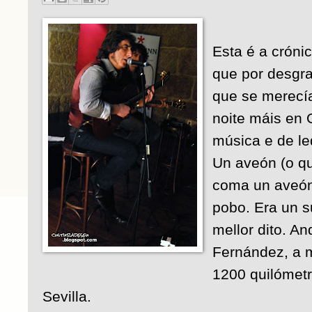
Esta é a cróni
que por desgra
que se merecía
noite máis en 
música e de le
Un aveón (o qu
coma un aveón
pobo. Era un s
mellor dito. An
Fernández, a 
1200 quilómetr
Sevilla.