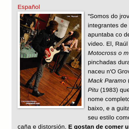
Español
"Somos do jro
integrantes de
apuntaba co d
video. El, Raú
Motocross o m
pinchadas dur
naceu n'O Gro
Mack Paramo
Pitu
(1983) que
nome completo.
baixo, e a guit
seu estilo como 
caña e distorsión.
E gostan de comer 