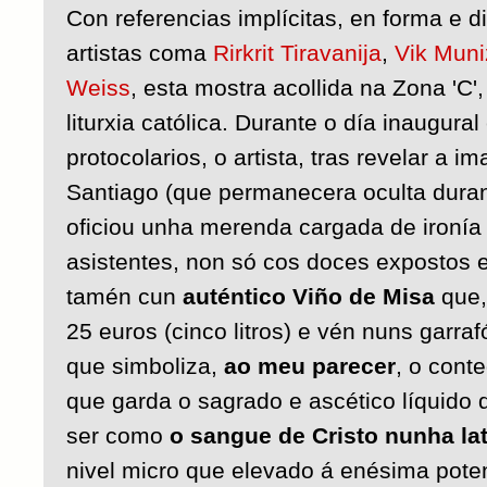
Con referencias implícitas, en forma e di
artistas coma
Rirkrit Tiravanija
,
Vik Muni
Weiss
, esta mostra acollida na Zona 'C'
liturxia católica. Durante o día inaugural
protocolarios, o artista, tras revelar a i
Santiago (que permanecera oculta dura
oficiou unha merenda cargada de ironía e
asistentes, non só cos doces expostos 
tamén cun
auténtico Viño de Misa
que,
25 euros (cinco litros) e vén nuns garra
que simboliza,
ao meu parecer
, o conte
que garda o sagrado e ascético líquido q
ser como
o sangue de Cristo nunha la
nivel micro que elevado á enésima pote