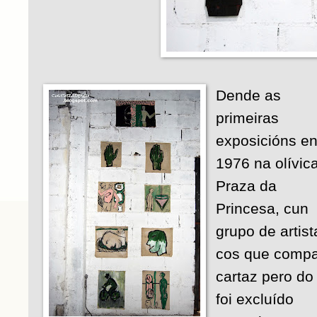
Dende as
primeiras
exposicións e
1976 na olívic
Praza da
Princesa, cun
grupo de artist
cos que compa
cartaz pero do
foi excluído