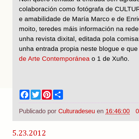
colaboración como fotógrafa de CULTU
e amabilidade de María Marco e de Enri
moito, teredes máis información na red
unha revista dixital, editada pola comis
unha entrada propia neste blogue e que
de Arte Contemporánea
o 1 de Xuño.
F
T
P
S
a
w
i
h
c
i
n
a
e
t
t
r
Publicado por
Culturadeseu
en
16:46:00
0
b
t
e
e
o
e
r
o
r
e
k
s
5.23.2012
t