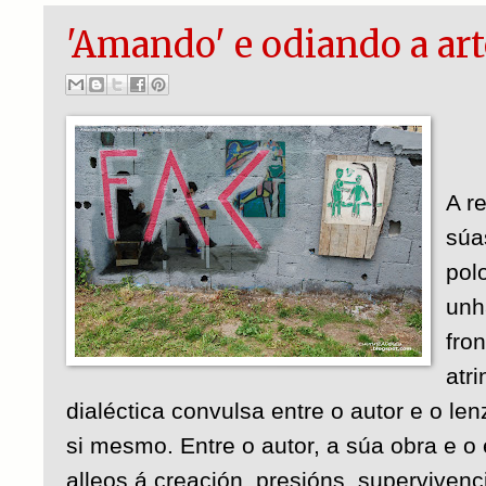
'Amando' e odiando a art
A re
súa
pol
unh
fro
atr
dialéctica convulsa entre o autor e o le
si mesmo. Entre o autor, a súa obra e o 
alleos á creación, presións, supervivenc