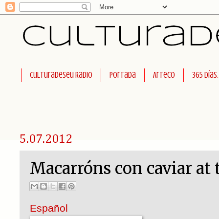
Culturadeseu Radio
Portada
Arteco
365 días
5.07.2012
Macarróns con caviar at 
Español