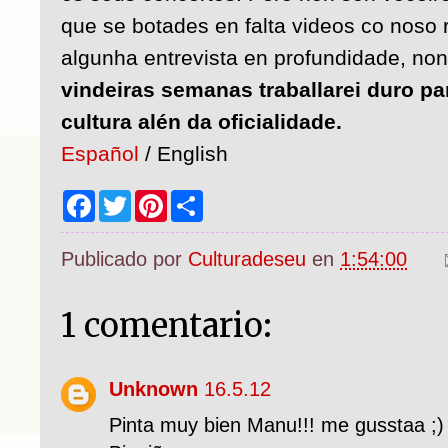
que se botades en falta videos co noso r
algunha entrevista en profundidade, no
vindeiras semanas traballarei duro pa
cultura alén da oficialidade.
Español
/ English
F
T
P
S
a
w
i
h
c
i
n
a
e
t
t
r
Publicado por
Culturadeseu
en
1:54:00
b
t
e
e
o
e
r
o
r
e
k
s
1 comentario:
t
Unknown
16.5.12
Pinta muy bien Manu!!! me gusstaa ;)