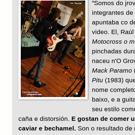
"Somos do jro
integrantes de
apuntaba co d
video. El, Raú
Motocross o m
pinchadas dur
naceu n'O Gro
Mack Paramo
Pitu
(1983) que
nome completo.
baixo, e a guit
seu estilo como 
caña e distorsión.
E gostan de comer 
caviar e bechamel.
Son o resultado de 