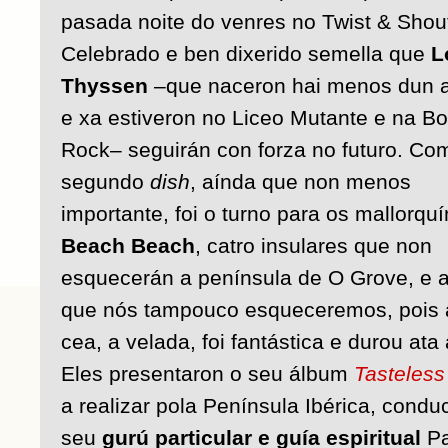
pasada noite do venres no Twist & Shou
Celebrado e ben dixerido semella que
L
Thyssen
–que naceron hai menos dun 
e xa estiveron no Liceo Mutante e na Bo
Rock– seguirán con forza no futuro. Co
segundo
dish
, aínda que non menos
importante, foi o turno para os mallorqu
Beach Beach
, catro insulares que non
esquecerán a península de O Grove, e 
que nós tampouco esqueceremos, pois 
cea, a velada, foi fantástica e durou at
Eles presentaron o seu álbum
Tasteles
a realizar pola Península Ibérica, cond
seu
gurú particular e guía espiritual
Pa