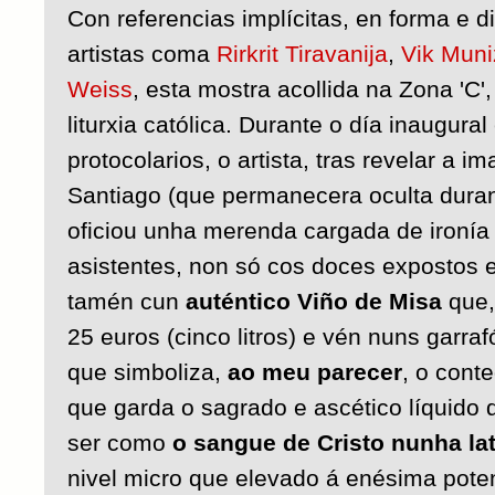
Con referencias implícitas, en forma e di
artistas coma
Rirkrit Tiravanija
,
Vik Muni
Weiss
, esta mostra acollida na Zona 'C'
liturxia católica. Durante o día inaugural
protocolarios, o artista, tras revelar a i
Santiago (que permanecera oculta dura
oficiou unha merenda cargada de ironía e
asistentes, non só cos doces expostos 
tamén cun
auténtico Viño de Misa
que,
25 euros (cinco litros) e vén nuns garra
que simboliza,
ao meu parecer
, o conte
que garda o sagrado e ascético líquido q
ser como
o sangue de Cristo nunha la
nivel micro que elevado á enésima pote