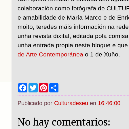
colaboración como fotógrafa de CULTU
e amabilidade de María Marco e de Enri
moito, teredes máis información na red
unha revista dixital, editada pola comis
unha entrada propia neste blogue e que
de Arte Contemporánea
o 1 de Xuño.
F
T
P
S
a
w
i
h
c
i
n
a
e
t
t
r
Publicado por
Culturadeseu
en
16:46:00
b
t
e
e
o
e
r
o
r
e
k
s
No hay comentarios:
t