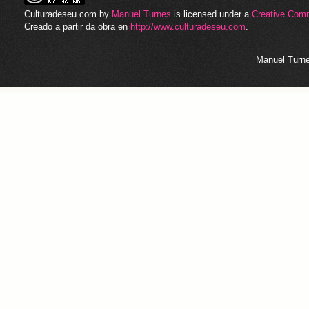
Culturadeseu.com
by
Manuel Turnes
is licensed under a
Creative Com
Creado a partir da obra en
http://www.culturadeseu.com
.
Manuel Turne