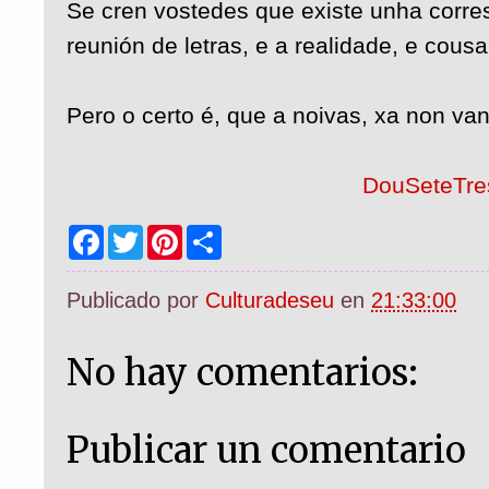
Se cren vostedes que existe unha corr
reunión de letras, e a realidade, e cousa
Pero o certo é, que a noivas, xa non va
DouSeteTre
F
T
P
S
a
w
i
h
c
i
n
a
e
t
t
r
Publicado por
Culturadeseu
en
21:33:00
b
t
e
e
o
e
r
o
r
e
k
s
No hay comentarios:
t
Publicar un comentario