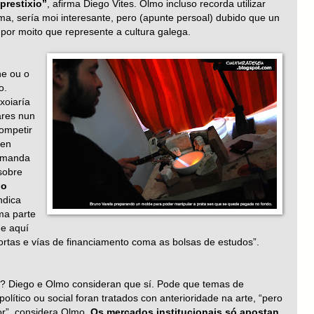
prestixio”
, afirma Diego Vites. Olmo incluso recorda utilizar
a, sería moi interesante, pero (apunte persoal) dubido que un
 por moito que represente a cultura galega.
he ou o
o.
xoiaría
ares nun
competir
 en
demanda
 sobre
 o
ndica
ma parte
ue aquí
ortas e vías de financiamento coma as bolsas de estudos”.
e? Diego e Olmo consideran que sí. Pode que temas de
político ou social foran tratados con anterioridade na arte, “pero
r”, considera Olmo.
Os mercados institucionais só apostan