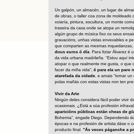
Un galpón, un almacén, un lugar de alm
de obras, o taller coa zona de moldeado 
xoiaría, pintura, escultura, un monte com
traseira da casa onde se atopa un remol
algún grupo de música fixo os seus ensai
gravacións, unhas vistas envexables e p
que comparten as mesmas inquedanzas, 
dous euros ó día
. Para Itziar Álvarez é u
da vida urbana madrileña. “Estou aquí in
atopar o que realmente me gusta, o que 
facer da miña vida";
é para ela un paro 
atarefada da cidade
, e amais “tomar un 
polas mañás con estas vistas non ten pre
Vivir da Arte
Ningún deles considera fácil poder vivir
ocasionais. ¿Está a súa profesión infra
aparicións públicas están cheas de
gl
Bohemia”, engade Diego. Dependendo do t
épocas e na profesión de artista dáse o 
producto final.
“Ás veces páganche a pr