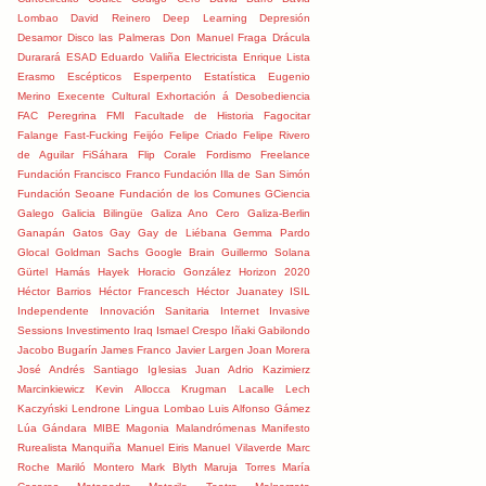
Lombao
David Reinero
Deep Learning
Depresión
Desamor
Disco las Palmeras
Don Manuel Fraga
Drácula
Durarará
ESAD
Eduardo Valiña
Electricista
Enrique Lista
Erasmo
Escépticos
Esperpento
Estatística
Eugenio
Merino
Execente Cultural
Exhortación á Desobediencia
FAC Peregrina
FMI
Facultade de Historia
Fagocitar
Falange
Fast-Fucking
Feijóo
Felipe Criado
Felipe Rivero
de Aguilar
FiSáhara
Flip Corale
Fordismo
Freelance
Fundación Francisco Franco
Fundación Illa de San Simón
Fundación Seoane
Fundación de los Comunes
GCiencia
Galego
Galicia Bilingüe
Galiza Ano Cero
Galiza-Berlin
Ganapán
Gatos
Gay
Gay de Liébana
Gemma Pardo
Glocal
Goldman Sachs
Google Brain
Guillermo Solana
Gürtel
Hamás
Hayek
Horacio González
Horizon 2020
Héctor Barrios
Héctor Francesch
Héctor Juanatey
ISIL
Independente
Innovación Sanitaria
Internet
Invasive
Sessions
Investimento
Iraq
Ismael Crespo
Iñaki Gabilondo
Jacobo Bugarín
James Franco
Javier Largen
Joan Morera
José Andrés Santiago Iglesias
Juan Adrio
Kazimierz
Marcinkiewicz
Kevin Allocca
Krugman
Lacalle
Lech
Kaczyński
Lendrone
Lingua
Lombao
Luis Alfonso Gámez
Lúa Gándara
MIBE
Magonia
Malandrómenas
Manifesto
Rurealista
Manquiña
Manuel Eiris
Manuel Vilaverde
Marc
Roche
Mariló Montero
Mark Blyth
Maruja Torres
María