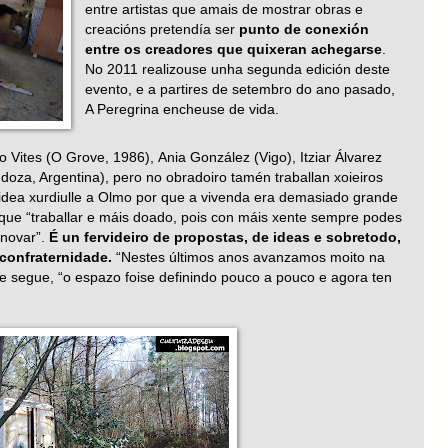
entre artistas que amais de mostrar obras e
creacións pretendía ser
punto de conexión
entre os creadores que quixeran achegarse
.
No 2011 realizouse unha segunda edición deste
evento, e a partires de setembro do ano pasado,
A Peregrina encheuse de vida.
 Vites (O Grove, 1986), Ania González (Vigo), Itziar Álvarez
oza, Argentina), pero no obradoiro tamén traballan xoieiros
dea xurdiulle a Olmo por que a vivenda era demasiado grande
di que “traballar e máis doado, pois con máis xente sempre podes
nnovar”.
É un fervideiro de propostas, de ideas e sobretodo,
confraternidade.
“Nestes últimos anos avanzamos moito na
e segue, “o espazo foise definindo pouco a pouco e agora ten