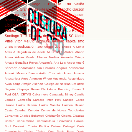
Crowdfunding
Diego
ETB
EUA
Edu Valiña
Eugenio Granell
Fast-Reading
Furancho
Garzón
Guerrera
IGAPA
Jorge Perianes
Lorem ipsum
Marco Godoy
Misha Bies Golas
Modernidade
Líquida
Mother Jones
Nandi Alonso
Orzamentos
Pletora
Praza
Praza Pública
Publicidade
Relatos
Santiago
TED
Tesouro de Corcoesto
USC
Ulobit
Vites
Vitor Mejuto
Zygmun Bauman
capitalismo
crisis
investigación
100 Artigos
200 artigos
A Conta
Atrás
A Regadeira de Adela
ALICE
ALT
Abdica
Aborto
Abreu
Adrián Varela
Alfonso Medina
Amancio Ortega
Amaya González Reyes
Amazonía
Ana Lois
Ander
André
Sánchez
Andámonos con Historias
Angrois
Antisistema
Antonio Maenza Blasco
Antón Coucheiro
Apash
Armatte
Artesanista
Atroz
Attention Whore
Audiencia
Austeridade
Avoa Youja
Awajún
Axencia Galega de Noticias
BM
BMfB
Begoña Cuquejo
Beiras
Blackstone
Branding
Bruno T
Ford
CGAI
CRTVG
Caixa nova
Camarada Nimoy
Camille
Lepage
Campeón
Carballo Inter Play
Carioca
Carlos
Blanco
Carlos Herrera
Carlos Montilla
Carmen Delaco
Casta
Catedral
Cendón
Centro de Novas Tecnoloxías
Cervantes
Charles Bukowski
Chicharrón
Cinema
Cloaclas
Común
Consumismo
Contracultura
Convenios
Cookin'
Soul
Creatorio
Cuarto Público
Cultura
Culturgal
Curia
Curtocircuito
Códice
Código Cero
David Barro
David