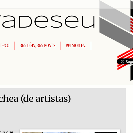
rteco
365 días, 365 posts
Versión ES.
chea (de artistas)
bín que