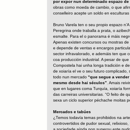
por expor nun determinado espazo de 
obras como moeda de cambio, o que afirm
conselleiro acepte un soldo en esculturas
Bruno Varela ten o seu propio espazo n’A
Peregrina onde traballa a prata, o azibec
esmalte. Para el o panorama é máis negr
Apenas existen concursos ou mostras de 
e depende de ventas e encargos particul
sector infravalorado, e ademáis ten que 
coa producción industrial. A pesar de que
Compostela hai unha longa tradición e 
de xoiaría el ve o seu futuro complicado,
todo nun mercado
“que segue a vender
mesmo desde hai séculos”
. Amais reivi
que en lugares coma Turquía, xoiaría for
das carreiras universitarias. “O feito de q
sexa un ciclo superior péchache moitas p
Mercados e tabúes
¿Temos todavía temas prohibidos na art
controvertidos de pudor sexual, relixioso, 
a sociedade aínda non superou este pudo