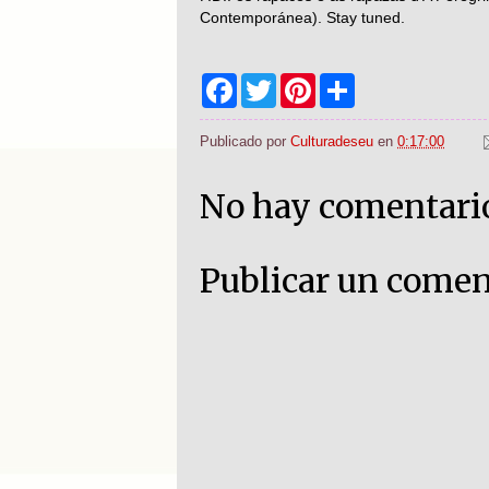
Contemporánea). Stay tuned.
F
T
P
S
a
w
i
h
c
i
n
a
e
t
t
r
Publicado por
Culturadeseu
en
0:17:00
b
t
e
e
o
e
r
o
r
e
No hay comentari
k
s
t
Publicar un comen