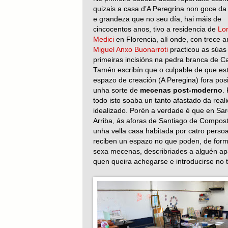
quizais a casa d’A Peregrina non goce d
e grandeza que no seu día, hai máis de
cincocentos anos, tivo a residencia de
Lo
Medici
en Florencia, alí onde, con trece a
Miguel Anxo Buonarroti
practicou as súas
primeiras incisións na pedra branca de Ca
Tamén escribín que o culpable de que es
espazo de creación (A Peregina) fora posi
unha sorte de
mecenas post-moderno
.
todo isto soaba un tanto afastado da real
idealizado. Porén a verdade é que en Sar
Arriba, ás aforas de Santiago de Compost
unha vella casa habitada por catro perso
reciben un espazo no que poden, de forma 
sexa mecenas, describriades a alguén apa
quen queira achegarse e introducirse no 