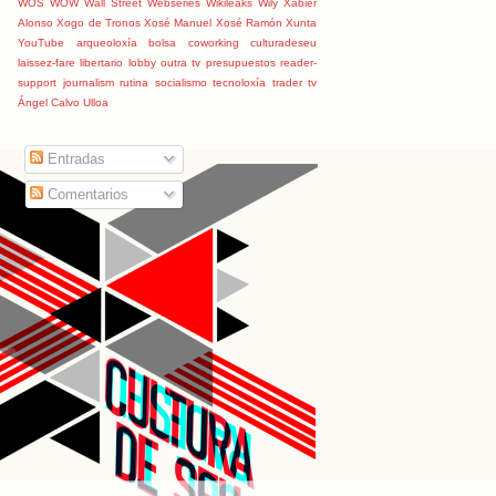
WOS
WOW
Wall Street
Webseries
Wikileaks
Wily
Xabier
Alonso
Xogo de Tronos
Xosé Manuel
Xosé Ramón
Xunta
YouTube
arqueoloxía
bolsa
coworking
culturadeseu
laissez-fare
libertario
lobby
outra tv
presupuestos
reader-
support journalism
rutina
socialismo
tecnoloxía
trader
tv
Ángel Calvo Ulloa
Entradas
Comentarios