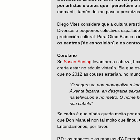
por artistas e obras que “perpetúen a 
mercantil, tamén deixan paso a prexuízos
Diego Vites considera que a cultura artíst
Diversos e pequenos colectivos espallado
producción cultural. Para Olmo Blanco o in
os centros [de exposición] e os centr
Corolario
Se
Susan Sontag
levantara a cabeza, hox
crería estar no século vinteún. Ela que es
que no 2012 as cousas estarían, no mundo
“O seguro xa non monopoliza a imax
A xente bizarra, en desgracia sexua
na televisión e no metro. O home h
seu cabelo".
Se cadra é que aínda queda moito por a
que Don Manuel non fai moito que finou. 
Entendámonos, por favor.
P.D.: os rapaces e as rapazas d’A Peregr