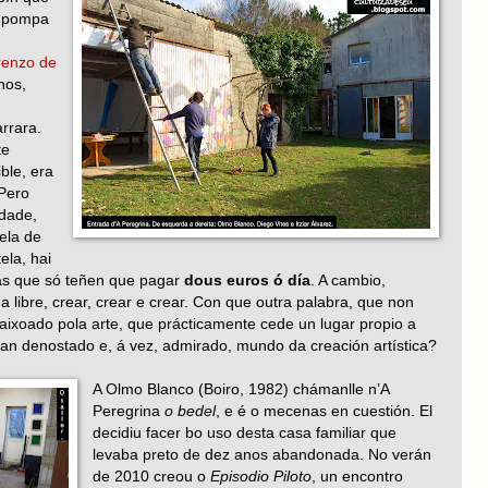
a pompa
renzo de
nos,
rrara.
te
ble, era
 Pero
idade,
ela de
ela, hai
as que só teñen que pagar
dous euros ó día
. A cambio,
libre, crear, crear e crear. Con que outra palabra, que non
ixoado pola arte, que prácticamente cede un lugar propio a
tan denostado e, á vez, admirado, mundo da creación artística?
A Olmo Blanco (Boiro, 1982) chámanlle n’A
Peregrina
o bedel
, e é o mecenas en cuestión. El
decidiu facer bo uso desta casa familiar que
levaba preto de dez anos abandonada. No verán
de 2010 creou o
Episodio Piloto
, un encontro