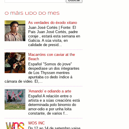
O máis lido do mes
As verdades do éxodo xitano
Juan José Cortés | Fonte: El
Pais Juan José Cortés, padre
coraje , estará esta semana en
Galicia. A súa visita, en
calidade de presid...
Macarróns con caviar at the
Beach
Español "Somos do jrove"
despedíase un dos integrantes
de Los Thyssen mentres
apuntaba co dedo índice á
cámara de video. El,...
'Amando' e odiando a arte
Español A relación entre o
artista e a súas creacións está
determinada polo binomio do
amor-odio e por unha loita
constante, de varios f...
WOS INC
Do 12 ao 14 de setembro vaise