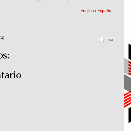
English
/
Español
os:
tario