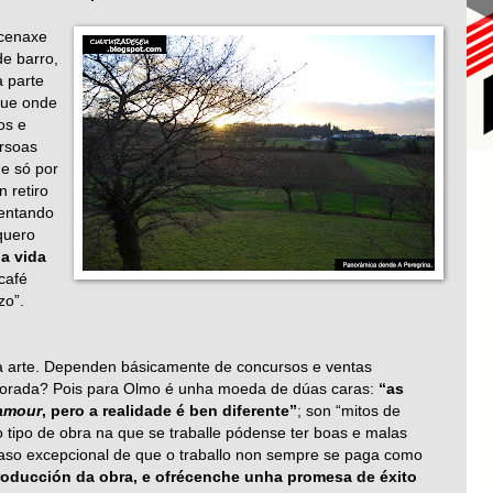
acenaxe
de barro,
a parte
que onde
os e
ersoas
e só por
n retiro
tentando
quero
na vida
café
zo”.
 da arte. Dependen básicamente de concursos e ventas
valorada? Pois para Olmo é unha moeda de dúas caras:
“as
amour
, pero a realidade é ben diferente”
; son “mitos de
ipo de obra na que se traballe pódense ter boas e malas
caso excepcional de que o traballo non sempre se paga como
oducción da obra, e ofrécenche unha promesa de éxito