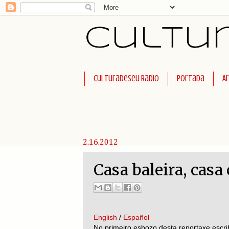
Culturadeseu Radio
Portada
A
2.16.2012
Casa baleira, casa 
English
/
Español
No primeiro esbozo desta reportaxe escri