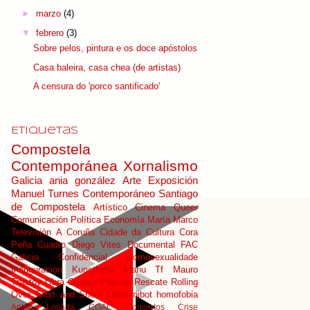
►
marzo
(4)
▼
febrero
(3)
Sobre pelos, pintura e os doce apóstolos
Casa baleira, casa chea (de artistas)
A censura do 'porco santificado'
Etiquetas
Compostela
Contemporánea
Xornalismo
Galicia
ania gonzález
Arte
Exposición
Manuel Turnes
Contemporáneo
Santiago
de Compostela
Artístico
Cinema Queer
Comunicación Política
Economía
María Marco
Televisión
A Coruña
Cidade da Cultura
Cora
Peña
Cuadro
Diego Vites
Documental
FAC
Galicia Confidencial
Homosexualidade
Inauguración
Kunsthalle
Manu Tf
Mauro
Trastoy
Obra
Ogrove
Plan de Rescate
Rolling
Over
Twist and Shout
Unicornibot
homofobia
Antón Losada
CGAC
Concertos
Crise