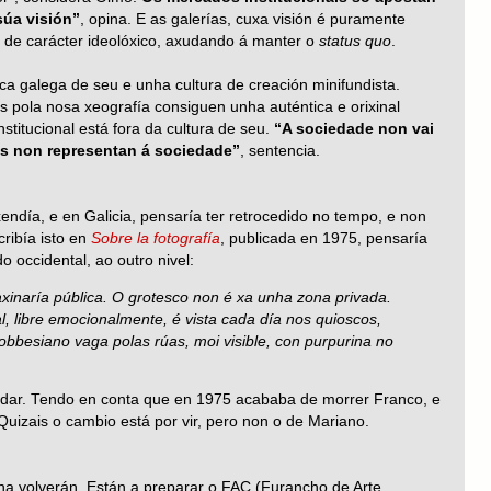
súa visión”
, opina. E as galerías, cuxa visión é puramente
 de carácter ideolóxico, axudando á manter o
status quo
.
ica galega de seu e unha cultura de creación minifundista.
s pola nosa xeografía consiguen unha auténtica e orixinal
stitucional está fora da cultura de seu.
“A sociedade non vai
os non representan á sociedade”
, sentencia.
endía, e en Galicia, pensaría ter retrocedido no tempo, e non
cribía isto en
Sobre la fotografía
, publicada en 1975, pensaría
 occidental, ao outro nivel:
inaría pública. O grotesco non é xa unha zona privada.
l, libre emocionalmente, é vista cada día nos quioscos,
obbesiano vaga polas rúas, moi visible, con purpurina no
ndar. Tendo en conta que en 1975 acababa de morrer Franco, e
Quizais o cambio está por vir, pero non o de Mariano.
ina volverán. Están a preparar o FAC (Furancho de Arte