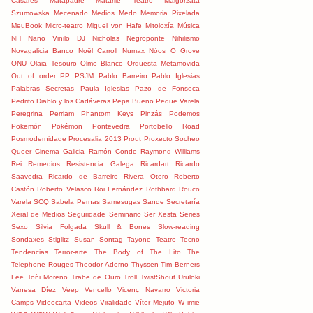
Casares
Matapadre
Matarile Teatro
Małgorzata
Szumowska
Mecenado
Medios
Medo
Memoria Pixelada
MeuBook
Micro-teatro
Miguel von Hafe
Mitoloxía
Música
NH
Nano Vinilo DJ
Nicholas Negroponte
Nihilismo
Novagalicia Banco
Noël Carroll
Numax
Nóos
O Grove
ONU
Olaia Tesouro
Olmo Blanco
Orquesta Metamovida
Out of order
PP
PSJM
Pablo Barreiro
Pablo Iglesias
Palabras Secretas
Paula Iglesias
Pazo de Fonseca
Pedrito Diablo y los Cadáveras
Pepa Bueno
Peque Varela
Peregrina
Perriam
Phantom Keys
Pinzás
Podemos
Pokemón
Pokémon
Pontevedra
Portobello Road
Posmodernidade
Procesalia 2013
Prout
Proxecto Socheo
Queer Cinema Galicia
Ramón Conde
Raymond Williams
Rei
Remedios
Resistencia Galega
Ricardart
Ricardo
Saavedra
Ricardo de Barreiro
Rivera Otero
Roberto
Castón
Roberto Velasco
Roi Fernández
Rothbard
Rouco
Varela
SCQ
Sabela Pernas
Samesugas
Sande
Secretaría
Xeral de Medios
Seguridade
Seminario
Ser Xesta
Series
Sexo
Silvia Folgada
Skull & Bones
Slow-reading
Sondaxes
Stiglitz
Susan Sontag
Tayone
Teatro
Tecno
Tendencias
Terror-arte
The Body of The Lito
The
Telephone Rouges
Theodor Adorno
Thyssen
Tim Berners
Lee
Toñi Moreno
Trabe de Ouro
Troll
TwistShout
Uruloki
Vanesa Díez
Veep
Vencello
Vicenç Navarro
Victoria
Camps
Videocarta
Videos
Viralidade
Vítor Mejuto
W imie