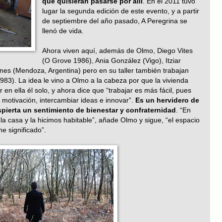
que quisieran pasarse por allí
. En el 2011 tuvo
lugar la segunda edición de este evento, y a partir
de septiembre del año pasado, A Peregrina se
llenó de vida.
Ahora viven aquí, además de Olmo, Diego Vites
(O Grove 1986), Ania González (Vigo), Itziar
nes (Mendoza, Argentina) pero en su taller también trabajan
3). La idea le vino a Olmo a la cabeza por que la vivienda
 en ella él solo, y ahora dice que “trabajar es más fácil, pues
motivación, intercambiar ideas e innovar”.
Es un hervidero de
pierta un sentimiento de bienestar y confraternidad
. “En
 casa y la hicimos habitable”, añade Olmo y sigue, “el espacio
e significado”.