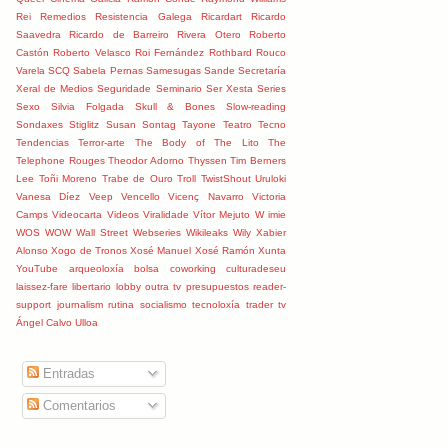
Rei
Remedios
Resistencia Galega
Ricardart
Ricardo
Saavedra
Ricardo de Barreiro
Rivera Otero
Roberto
Castón
Roberto Velasco
Roi Fernández
Rothbard
Rouco
Varela
SCQ
Sabela Pernas
Samesugas
Sande
Secretaría
Xeral de Medios
Seguridade
Seminario
Ser Xesta
Series
Sexo
Silvia Folgada
Skull & Bones
Slow-reading
Sondaxes
Stiglitz
Susan Sontag
Tayone
Teatro
Tecno
Tendencias
Terror-arte
The Body of The Lito
The
Telephone Rouges
Theodor Adorno
Thyssen
Tim Berners
Lee
Toñi Moreno
Trabe de Ouro
Troll
TwistShout
Uruloki
Vanesa Díez
Veep
Vencello
Vicenç Navarro
Victoria
Camps
Videocarta
Videos
Viralidade
Vítor Mejuto
W imie
WOS
WOW
Wall Street
Webseries
Wikileaks
Wily
Xabier
Alonso
Xogo de Tronos
Xosé Manuel
Xosé Ramón
Xunta
YouTube
arqueoloxía
bolsa
coworking
culturadeseu
laissez-fare
libertario
lobby
outra tv
presupuestos
reader-
support journalism
rutina
socialismo
tecnoloxía
trader
tv
Ángel Calvo Ulloa
Entradas
Comentarios