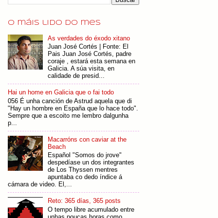
O máis lido do mes
As verdades do éxodo xitano
Juan José Cortés | Fonte: El
Pais Juan José Cortés, padre
coraje , estará esta semana en
Galicia. A súa visita, en
calidade de presid...
Hai un home en Galicia que o fai todo
056 É unha canción de Astrud aquela que di
"Hay un hombre en España que lo hace todo".
Sempre que a escoito me lembro dalgunha
p...
Macarróns con caviar at the
Beach
Español "Somos do jrove"
despedíase un dos integrantes
de Los Thyssen mentres
apuntaba co dedo índice á
cámara de video. El,...
Reto: 365 días, 365 posts
O tempo libre acumulado entre
unhas poucas horas como