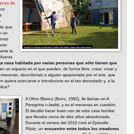
enzo de
ece
s
e
 de que
n un
cenas
anto
ante la
afueras
ja casa habitada por varias personas que sólo tienen que
ben un espacio en el que pueden, de forma libre, crear, crear y
mecenas, describiríais a alguien apasionado por el arte, que
n quiera acercarse e introducirse en el tan denostado y, a la
tica?
A Olmo Blanco (Boiro, 1982), lle llaman en A
Peregrina
o bedel
, y es el mecenas en cuestión.
El decidió hacer buen uso de esta casa familiar
que llevaba cerca de diez años abandonada.
Durante el verano del 2010 creó el
Episodio
Piloto,
un
encuentro entre todos los creadores