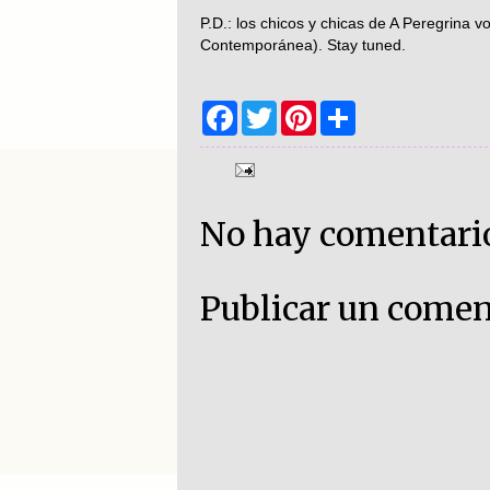
P.D.: los chicos y chicas de A Peregrina 
Contemporánea). Stay tuned.
F
T
P
S
a
w
i
h
c
i
n
a
e
t
t
r
b
t
e
e
o
e
r
o
r
e
No hay comentari
k
s
t
Publicar un comen