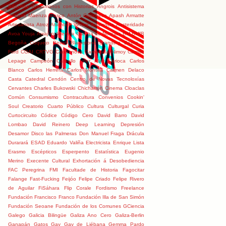
Sánchez
Andámonos con Historias
Angrois
Antisistema
Antonio Maenza Blasco
Antón Coucheiro
Apash
Armatte
Artesanista
Atroz
Attention Whore
Audiencia
Austeridade
Avoa Youja
Awajún
Axencia Galega de Noticias
BM
BMfB
Begoña Cuquejo
Beiras
Blackstone
Branding
Bruno T
Ford
CGAI
CRTVG
Caixa nova
Camarada Nimoy
Camille
Lepage
Campeón
Carballo Inter Play
Carioca
Carlos
Blanco
Carlos Herrera
Carlos Montilla
Carmen Delaco
Casta
Catedral
Cendón
Centro de Novas Tecnoloxías
Cervantes
Charles Bukowski
Chicharrón
Cinema
Cloaclas
Común
Consumismo
Contracultura
Convenios
Cookin'
Soul
Creatorio
Cuarto Público
Cultura
Culturgal
Curia
Curtocircuito
Códice
Código Cero
David Barro
David
Lombao
David Reinero
Deep Learning
Depresión
Desamor
Disco las Palmeras
Don Manuel Fraga
Drácula
Durarará
ESAD
Eduardo Valiña
Electricista
Enrique Lista
Erasmo
Escépticos
Esperpento
Estatística
Eugenio
Merino
Execente Cultural
Exhortación á Desobediencia
FAC Peregrina
FMI
Facultade de Historia
Fagocitar
Falange
Fast-Fucking
Feijóo
Felipe Criado
Felipe Rivero
de Aguilar
FiSáhara
Flip Corale
Fordismo
Freelance
Fundación Francisco Franco
Fundación Illa de San Simón
Fundación Seoane
Fundación de los Comunes
GCiencia
Galego
Galicia Bilingüe
Galiza Ano Cero
Galiza-Berlin
Ganapán
Gatos
Gay
Gay de Liébana
Gemma Pardo