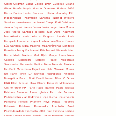
Glocal
Goldman Sachs
Google Brain
Guillermo Solana
Gürtel
Hamás
Hayek
Horacio González
Horizon 2020
Héctor Barrios
Héctor Francesch
Héctor Juanatey
ISIL
Independente
Innovación Sanitaria
Internet
Invasive
Sessions
Investimento
Iraq
Ismael Crespo
Iñaki Gabilondo
Jacobo Bugarín
James Franco
Javier Largen
Joan Morera
José Andrés Santiago Iglesias
Juan Adrio
Kazimierz
Marcinkiewicz
Kevin Allocca
Krugman
Lacalle
Lech
Kaczyński
Lendrone
Lingua
Lombao
Luis Alfonso Gámez
Lúa Gándara
MIBE
Magonia
Malandrómenas
Manifesto
Rurealista
Manquiña
Manuel Eiris
Manuel Vilaverde
Marc
Roche
Mariló Montero
Mark Blyth
Maruja Torres
María
Casares
Matapadre
Matarile Teatro
Małgorzata
Szumowska
Mecenado
Medios
Medo
Memoria Pixelada
MeuBook
Micro-teatro
Miguel von Hafe
Mitoloxía
Música
NH
Nano Vinilo DJ
Nicholas Negroponte
Nihilismo
Novagalicia Banco
Noël Carroll
Numax
Nóos
O Grove
ONU
Olaia Tesouro
Olmo Blanco
Orquesta Metamovida
Out of order
PP
PSJM
Pablo Barreiro
Pablo Iglesias
Palabras Secretas
Paula Iglesias
Pazo de Fonseca
Pedrito Diablo y los Cadáveras
Pepa Bueno
Peque Varela
Peregrina
Perriam
Phantom Keys
Pinzás
Podemos
Pokemón
Pokémon
Pontevedra
Portobello Road
Posmodernidade
Procesalia 2013
Prout
Proxecto Socheo
Queer Cinema Galicia
Ramón Conde
Raymond Williams