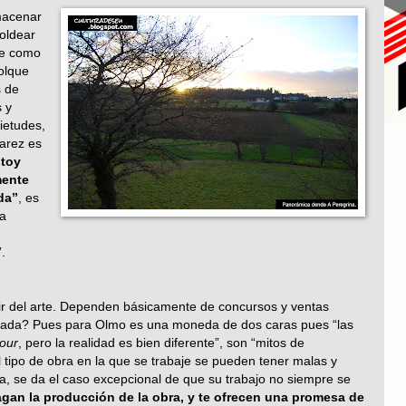
macenar
moldear
nte como
olque
s de
s y
ietudes,
varez es
toy
mente
da”
, es
la
.
ivir del arte. Dependen básicamente de concursos y ventas
lorada? Pues para Olmo es una moneda de dos caras pues “las
our
, pero la realidad es bien diferente”, son “mitos de
tipo de obra en la que se trabaje se pueden tener malas y
ta, se da el caso excepcional de que su trabajo no siempre se
agan la producción de la obra, y te ofrecen una promesa de