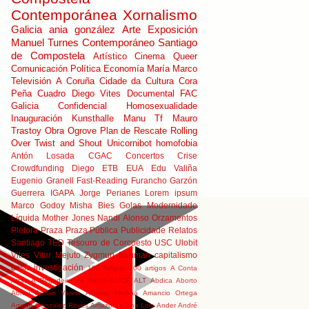
Contemporánea
Xornalismo
Galicia
ania gonzález
Arte
Exposición
Manuel Turnes
Contemporáneo
Santiago
de Compostela
Artístico
Cinema Queer
Comunicación Política
Economía
María Marco
Televisión
A Coruña
Cidade da Cultura
Cora
Peña
Cuadro
Diego Vites
Documental
FAC
Galicia Confidencial
Homosexualidade
Inauguración
Kunsthalle
Manu Tf
Mauro
Trastoy
Obra
Ogrove
Plan de Rescate
Rolling
Over
Twist and Shout
Unicornibot
homofobia
Antón Losada
CGAC
Concertos
Crise
Crowdfunding
Diego
ETB
EUA
Edu Valiña
Eugenio Granell
Fast-Reading
Furancho
Garzón
Guerrera
IGAPA
Jorge Perianes
Lorem ipsum
Marco Godoy
Misha Bies Golas
Modernidade
Líquida
Mother Jones
Nandi Alonso
Orzamentos
Pletora
Praza
Praza Pública
Publicidade
Relatos
Santiago
TED
Tesouro de Corcoesto
USC
Ulobit
Vites
Vitor Mejuto
Zygmun Bauman
capitalismo
crisis
investigación
100 Artigos
200 artigos
A Conta
Atrás
A Regadeira de Adela
ALICE
ALT
Abdica
Aborto
Abreu
Adrián Varela
Alfonso Medina
Amancio Ortega
Amaya González Reyes
Amazonía
Ana Lois
Ander
André