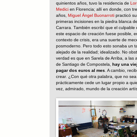
quinientos años, tuvo la residencia de
Lor
Medici
en Florencia; allí en donde, con tr
años,
Miguel Ángel Buonarroti
practicó su
primeras incisiones en la piedra blanca d
Carrara. También escribí que el culpable
este espacio de creación fuese posible, e
contexto de crisis, era una suerte de me
posmoderno. Pero todo esto sonaba un t
alejado de la realidad; idealizado. No obst
verdad es que en Sarela de Arriba, a las 
de Santiago de Compostela,
hay una vie
pagar dos euros al mes
. A cambio, reci
crear. ¿Con qué otra palabra, que no sea 
prácticamente cede un lugar propio a quie
vez, admirado, mundo de la creación artís