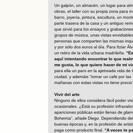
Un galpón, un almacén, un lugar para al
obras, el taller con su propia zona para 
barro, joyería, pintura, escultura, un mo
parte trasera de la casa y un antiguo rem
que sirvió para los ensayos y grabacione
grupos de música, unas vistas envidiable
personas que comparten las mismas inqu
y por sólo dos euros al día. Para Itziar Ál
un retiro de la vida urbana madrileña.
“Es
aquí intentando encontrar lo que real
me gusta, lo que quiero hacer de mi vi
para ella un paro en la ajetreada vida de 
ciudad, y ademáis “tomar un café por las
mañanas con estas vistas no tiene precio”
Vivir del arte
Ninguno de ellos considera fácil poder v
ocasionales. ¿Está su profesión infrava
apariciones públicas están llenas de
glam
Bohemia”, añade Diego. Dependiendo del 
buenas épocas y, en la profesión de artis
paga como producto final.
“A veces te p