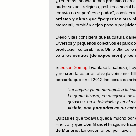
¿Tenemos todavía temas prohibidos en el
pudor sexual, religioso, político o social 
todavía no superó este pudor”, consider
artistas y obras que “perpetúen su vis
mercantil, también dejan paso a prejuici
Diego Vites considera que la cultura gall
Diversos y pequeños colectivos esparcidos
producción cultural. Para Olmo Blanco lo i
va a los centros [de exposición] y los
Si
Susan Sontag
levantase la cabeza, hoy 
y no creería estar en el siglo veintiuno. E
pensaría que en el 2012 las cosas estarían
“Lo seguro ya no monopoliza la ima
La gente bizarra, en desgracia sexu
quioscos, en la televisión y en el m
visible, con purpurina en su cab
Quizás es que todavía queda mucho por c
Franco, y que Don Manuel Fraga no hace 
de Mariano
. Entendámonos, por favor.