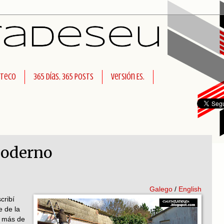
rteco
365 días, 365 posts
Versión ES.
oderno
Galego
/
English
cribí
e de la
e más de