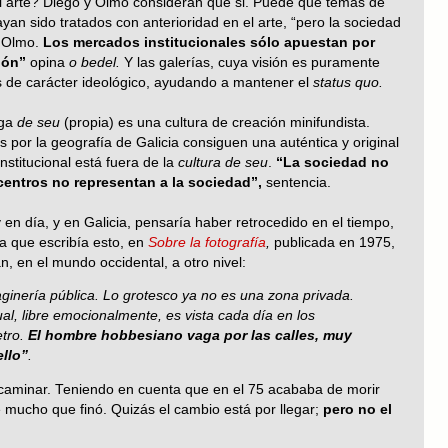
 arte? Diego y Olmo consideran que si. Puede que temas de
hayan sido tratados con anterioridad en el arte, “pero la sociedad
a Olmo.
Los mercados institucionales sólo apuestan por
ión”
opina
o bedel.
Y las galerías, cuya visión es puramente
os de carácter ideológico, ayudando a mantener el
status quo.
ega
de seu
(propia)
es una cultura de creación minifundista.
 por la geografía de Galicia consiguen una auténtica y original
nstitucional está fuera de la
cultura de seu
.
“La sociedad no
 centros no representan a la sociedad”,
sentencia.
en día, y en Galicia, pensaría haber retrocedido en el tiempo,
lla que escribía esto, en
Sobre la fotografía
,
publicada en 1975,
, en el mundo occidental, a otro nivel:
ginería pública. Lo grotesco ya no es una zona privada.
al, libre emocionalmente, es vista cada día en los
etro.
El hombre hobbesiano vaga por las calles, muy
ello”
.
aminar. Teniendo en cuenta que en el 75 acababa de morir
mucho que finó. Quizás el cambio está por llegar;
pero no el